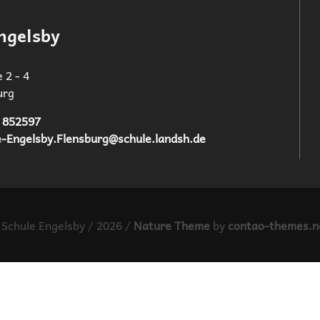
ngelsby
 2 - 4
urg
 852597‬
e-Engelsby.Flensburg@schule.landsh.de
 Schule Engelsby / 2026 /
Nature Theme
by
contao-themes.n