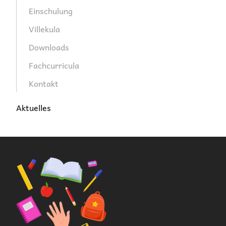
Einschulung
Villekula
Downloads
Fachcurricula
Kontakt
Aktuelles