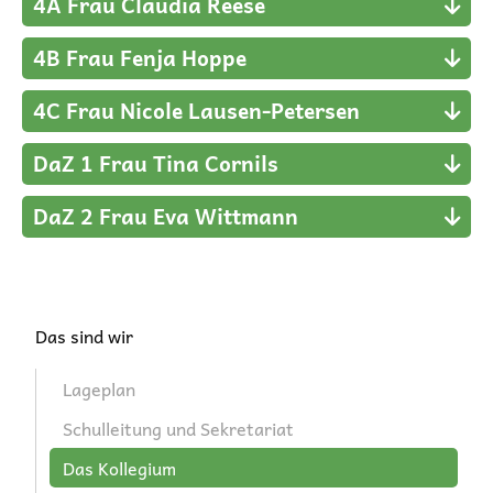
4A Frau Claudia Reese
4B Frau Fenja Hoppe
4C Frau Nicole Lausen-Petersen
DaZ 1 Frau Tina Cornils
DaZ 2 Frau Eva Wittmann
Navigation
Das sind wir
überspringen
Lageplan
Schulleitung und Sekretariat
Das Kollegium