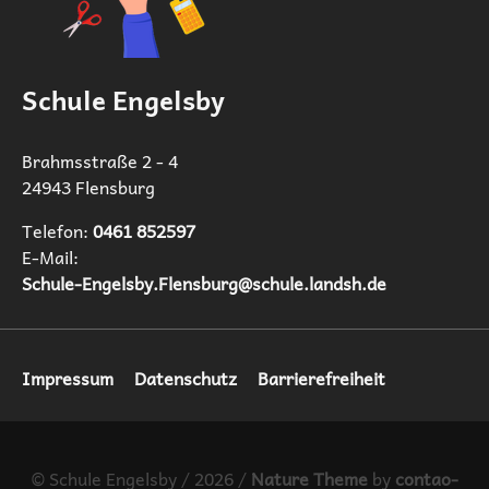
Schule Engelsby
Brahmsstraße 2 - 4
24943 Flensburg
Telefon:
0461 852597‬
E-Mail:
Schule-Engelsby.Flensburg@schule.landsh.de
Navigation
Impressum
Datenschutz
Barrierefreiheit
überspringen
© Schule Engelsby / 2026 /
Nature Theme
by
contao-