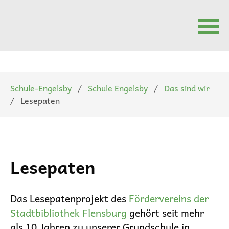
Navigation
überspringen
Schule-Engelsby
Schule Engelsby
Das sind wir
Lesepaten
Lesepaten
Das Lesepatenprojekt des
Fördervereins der
Stadtbibliothek Flensburg
gehört seit mehr
als 10 Jahren zu unserer Grundschule in