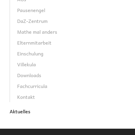
Pausenengel
DaZ-Zentrum
Mathe mal anders
Elternmitarbeit
Einschulung
Villekula
Downloads
Fachcurricula
Kontakt
Aktuelles