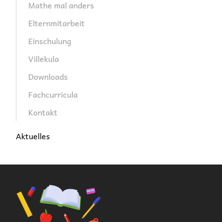
Mathe mal anders
Elternmitarbeit
Einschulung
Villekula
Downloads
Fachcurricula
Kontakt
Aktuelles